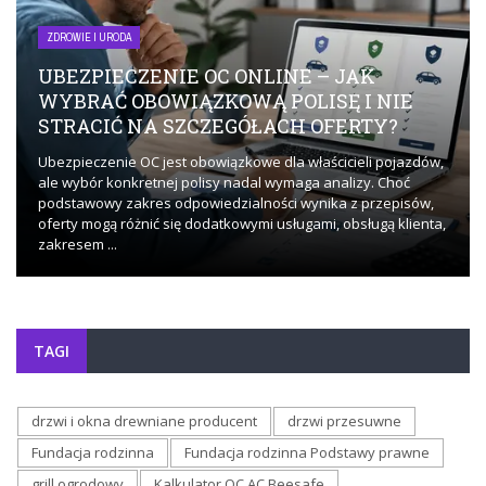
ZDROWIE I URODA
UBEZPIECZENIE OC ONLINE – JAK
WYBRAĆ OBOWIĄZKOWĄ POLISĘ I NIE
STRACIĆ NA SZCZEGÓŁACH OFERTY?
Ubezpieczenie OC jest obowiązkowe dla właścicieli pojazdów,
ale wybór konkretnej polisy nadal wymaga analizy. Choć
podstawowy zakres odpowiedzialności wynika z przepisów,
oferty mogą różnić się dodatkowymi usługami, obsługą klienta,
zakresem ...
TAGI
drzwi i okna drewniane producent
drzwi przesuwne
Fundacja rodzinna
Fundacja rodzinna Podstawy prawne
grill ogrodowy
Kalkulator OC AC Beesafe