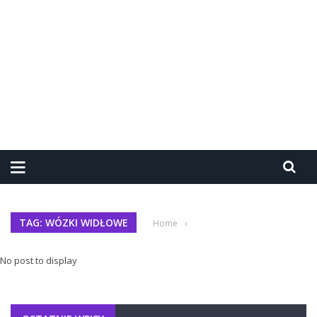
TAG: WÓZKI WIDŁOWE
Home
›
No post to display