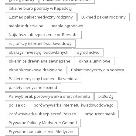
lokalne biuro podróży w Kapadocji
Luxmed pakiet medyczny rodzinny
Luxmed pakiet rodzinny
meble industrialne
meble ogrodowe
Najtańsze ubezpieczenie oc Beesafe
najtańszy internet światłowodowy
obsługa inwestycji budowlanych
ogrodnictwo
okiennice drewniane zewnętrzne
okna aluminiowe
okna skrzynkowe drewniane
Pakiet medyczny dla seniora
Pakiet medyczny Luxmed dla seniora
pakiety medyczne luxmed
Panwybierak porównywarka ofert internetu
pit36/Zg
polisa oc
porównywarka internetu światłowodowego
Porównywarka ubezpieczeń Poliseo
producent mebli
Prywatne Pakiety Medyczne Getmed
Prywatne ubezpieczenie Medyczne