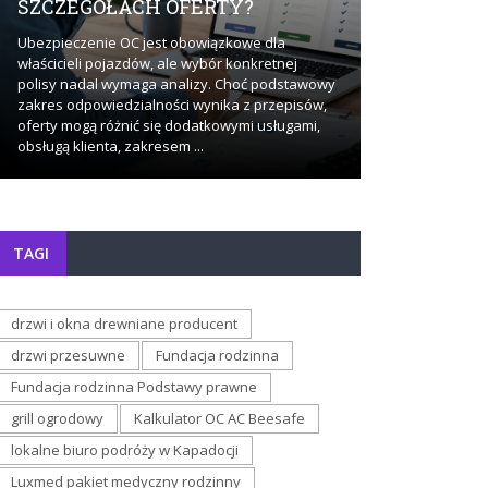
SZCZEGÓŁACH OFERTY?
BADAŃ?
Ubezpieczenie OC jest obowiązkowe dla
Stały dostęp do
właścicieli pojazdów, ale wybór konkretnej
sposób, w jaki
polisy nadal wymaga analizy. Choć podstawowy
dotyczące zdro
zakres odpowiedzialności wynika z przepisów,
momencie pojaw
oferty mogą różnić się dodatkowymi usługami,
staje się działa
obsługą klienta, zakresem ...
bardziej ...
TAGI
drzwi i okna drewniane producent
drzwi przesuwne
Fundacja rodzinna
Fundacja rodzinna Podstawy prawne
grill ogrodowy
Kalkulator OC AC Beesafe
lokalne biuro podróży w Kapadocji
Luxmed pakiet medyczny rodzinny