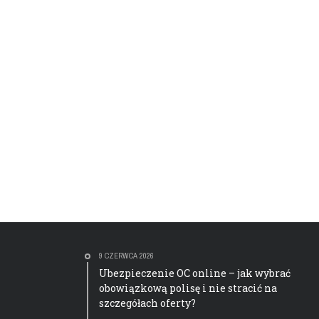
9 CZERWCA 2026
Ubezpieczenie OC online – jak wybrać
obowiązkową polisę i nie stracić na
szczegółach oferty?