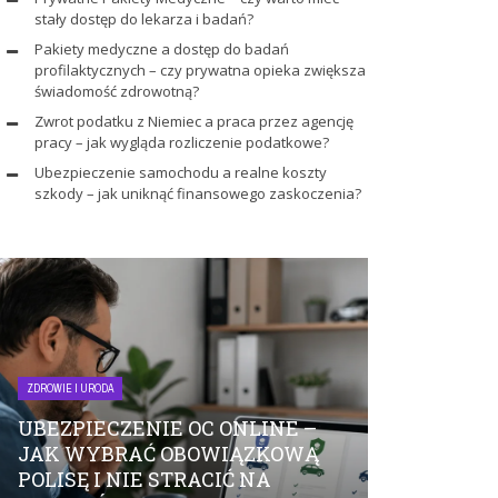
stały dostęp do lekarza i badań?
Pakiety medyczne a dostęp do badań
profilaktycznych – czy prywatna opieka zwiększa
świadomość zdrowotną?
Zwrot podatku z Niemiec a praca przez agencję
pracy – jak wygląda rozliczenie podatkowe?
Ubezpieczenie samochodu a realne koszty
szkody – jak uniknąć finansowego zaskoczenia?
ZDROWIE I URODA
ZDROWIE I URODA
UBEZPIECZENIE OC ONLINE –
PRYWATNE
JAK WYBRAĆ OBOWIĄZKOWĄ
MEDYCZNE
POLISĘ I NIE STRACIĆ NA
STAŁY DOS