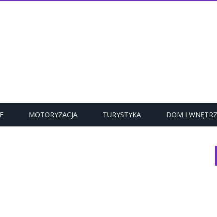
E
MOTORYZACJA
TURYSTYKA
DOM I WNĘTR