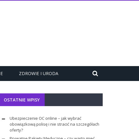
ZE
ZDROWIE I URODA
OSTATNIE WPISY
Ubezpieczenie OC online – jak wybrać
obowiązkową polisę i nie stracić na szczegółach
oferty?
Prywatne Pakiety Medyczne – czy warto mieć