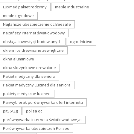
Luxmed pakiet rodzinny
meble industrialne
meble ogrodowe
Najtańsze ubezpieczenie oc Beesafe
najtańszy internet światłowodowy
obsługa inwestycji budowlanych
ogrodnictwo
okiennice drewniane zewnętrzne
okna aluminiowe
okna skrzynkowe drewniane
Pakiet medyczny dla seniora
Pakiet medyczny Luxmed dla seniora
pakiety medyczne luxmed
Panwybierak porównywarka ofert internetu
pit36/Zg
polisa oc
porównywarka internetu światłowodowego
Porównywarka ubezpieczeń Poliseo