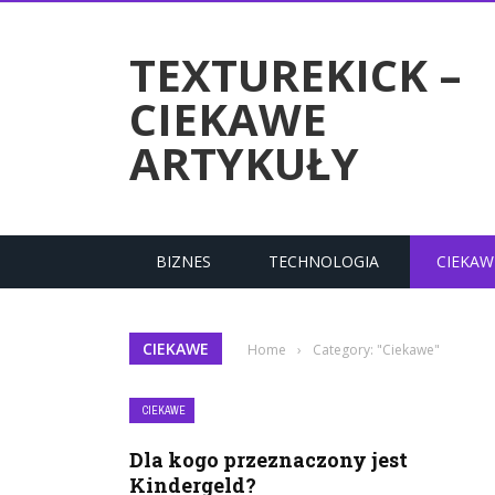
RTYKUŁY
TEXTUREKICK –
CIEKAWE
ARTYKUŁY
BIZNES
TECHNOLOGIA
CIEKAW
CIEKAWE
Home
›
Category: "Ciekawe"
CIEKAWE
Dla kogo przeznaczony jest
Kindergeld?