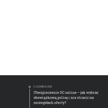
9 CZERWCA 2026
Ubezpieczenie OC online – jak wybrać
obowiązkową polisę i nie stracić na
szczegółach oferty?