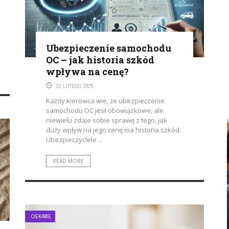
e
Ubezpieczenie samochodu
OC – jak historia szkód
wpływa na cenę?
22 LUTEGO 2025
Każdy kierowca wie, że ubezpieczenie
samochodu OC jest obowiązkowe, ale
niewielu zdaje sobie sprawę z tego, jak
duży wpływ na jego cenę ma historia szkód.
Ubezpieczyciele ...
READ MORE
MOTORYZACJA
UBEZPIECZENIE SAMOCHODU A
REALNE KOSZTY SZKODY – JAK
UNIKNĄĆ FINANSOWEGO
CIEKAWE
ZASKOCZENIA?