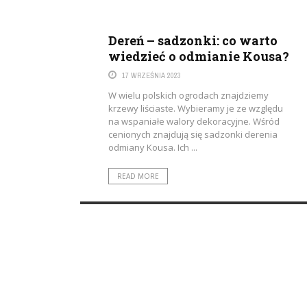
Dereń – sadzonki: co warto
wiedzieć o odmianie Kousa?
17 WRZEŚNIA 2023
W wielu polskich ogrodach znajdziemy
krzewy liściaste. Wybieramy je ze względu
na wspaniałe walory dekoracyjne. Wśród
cenionych znajdują się sadzonki derenia
odmiany Kousa. Ich ...
READ MORE