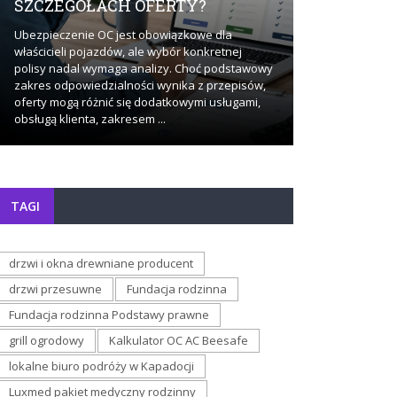
SZCZEGÓŁACH OFERTY?
BADAŃ?
Ubezpieczenie OC jest obowiązkowe dla
Stały dostęp do
właścicieli pojazdów, ale wybór konkretnej
sposób, w jaki
polisy nadal wymaga analizy. Choć podstawowy
dotyczące zdro
zakres odpowiedzialności wynika z przepisów,
momencie pojaw
oferty mogą różnić się dodatkowymi usługami,
staje się działa
obsługą klienta, zakresem ...
bardziej ...
TAGI
drzwi i okna drewniane producent
drzwi przesuwne
Fundacja rodzinna
Fundacja rodzinna Podstawy prawne
grill ogrodowy
Kalkulator OC AC Beesafe
lokalne biuro podróży w Kapadocji
Luxmed pakiet medyczny rodzinny