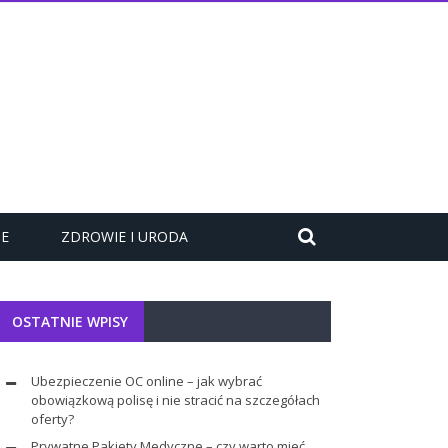
ZE
ZDROWIE I URODA
OSTATNIE WPISY
Ubezpieczenie OC online – jak wybrać
obowiązkową polisę i nie stracić na szczegółach
oferty?
Prywatne Pakiety Medyczne – czy warto mieć