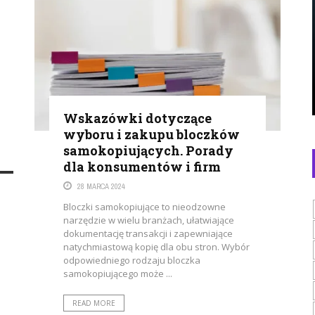
Dlaczego jedna kolizja może zmienić sytuację
finansową kierowcy? Współczesne samochody
są technologicznie zaawansowane. Systemy
wspomagania jazdy, czujniki parkowania,
kamery, reflektory adaptacyjne czy elementy
konstrukcyjne wykonane z lekkich stopów
powodują, że ...
Wskazówki dotyczące
wyboru i zakupu bloczków
samokopiujących. Porady
dla konsumentów i firm
28 MARCA 2024
Bloczki samokopiujące to nieodzowne
narzędzie w wielu branżach, ułatwiające
dokumentację transakcji i zapewniające
natychmiastową kopię dla obu stron. Wybór
odpowiedniego rodzaju bloczka
samokopiującego może ...
READ MORE