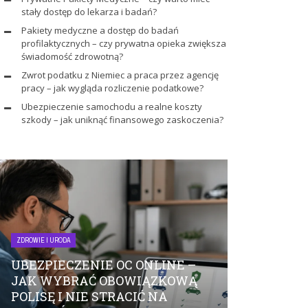
stały dostęp do lekarza i badań?
Pakiety medyczne a dostęp do badań
profilaktycznych – czy prywatna opieka zwiększa
świadomość zdrowotną?
Zwrot podatku z Niemiec a praca przez agencję
pracy – jak wygląda rozliczenie podatkowe?
Ubezpieczenie samochodu a realne koszty
szkody – jak uniknąć finansowego zaskoczenia?
ZDROWIE I URODA
ZDROWIE I URODA
UBEZPIECZENIE OC ONLINE –
PRYWATNE
JAK WYBRAĆ OBOWIĄZKOWĄ
MEDYCZNE
POLISĘ I NIE STRACIĆ NA
STAŁY DOS