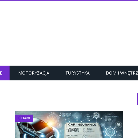
E
MOTORYZACJA
TURYSTYKA
DOM I WNĘTR
CIEKAWE