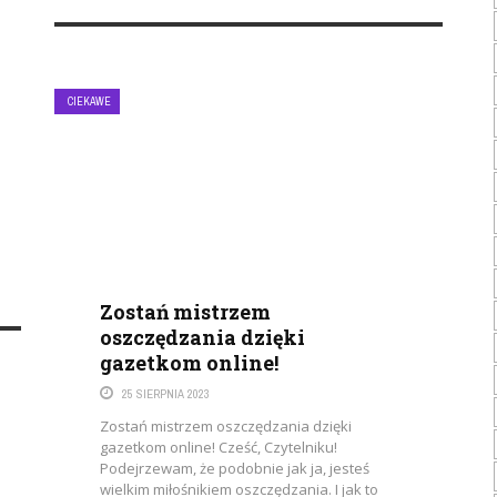
CIEKAWE
Zostań mistrzem
oszczędzania dzięki
gazetkom online!
25 SIERPNIA 2023
Zostań mistrzem oszczędzania dzięki
gazetkom online! Cześć, Czytelniku!
Podejrzewam, że podobnie jak ja, jesteś
wielkim miłośnikiem oszczędzania. I jak to