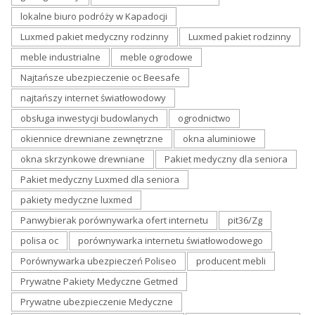
lokalne biuro podróży w Kapadocji
Luxmed pakiet medyczny rodzinny
Luxmed pakiet rodzinny
meble industrialne
meble ogrodowe
Najtańsze ubezpieczenie oc Beesafe
najtańszy internet światłowodowy
obsługa inwestycji budowlanych
ogrodnictwo
okiennice drewniane zewnętrzne
okna aluminiowe
okna skrzynkowe drewniane
Pakiet medyczny dla seniora
Pakiet medyczny Luxmed dla seniora
pakiety medyczne luxmed
Panwybierak porównywarka ofert internetu
pit36/Zg
polisa oc
porównywarka internetu światłowodowego
Porównywarka ubezpieczeń Poliseo
producent mebli
Prywatne Pakiety Medyczne Getmed
Prywatne ubezpieczenie Medyczne