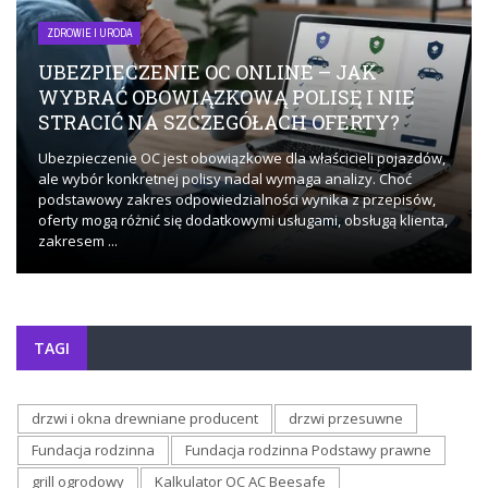
ZDROWIE I URODA
UBEZPIECZENIE OC ONLINE – JAK
WYBRAĆ OBOWIĄZKOWĄ POLISĘ I NIE
STRACIĆ NA SZCZEGÓŁACH OFERTY?
Ubezpieczenie OC jest obowiązkowe dla właścicieli pojazdów,
ale wybór konkretnej polisy nadal wymaga analizy. Choć
podstawowy zakres odpowiedzialności wynika z przepisów,
oferty mogą różnić się dodatkowymi usługami, obsługą klienta,
zakresem ...
TAGI
drzwi i okna drewniane producent
drzwi przesuwne
Fundacja rodzinna
Fundacja rodzinna Podstawy prawne
grill ogrodowy
Kalkulator OC AC Beesafe