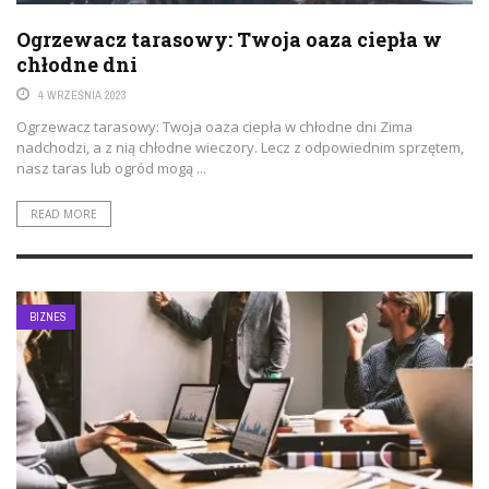
Ogrzewacz tarasowy: Twoja oaza ciepła w
chłodne dni
4 WRZEŚNIA 2023
Ogrzewacz tarasowy: Twoja oaza ciepła w chłodne dni Zima
nadchodzi, a z nią chłodne wieczory. Lecz z odpowiednim sprzętem,
nasz taras lub ogród mogą ...
READ MORE
BIZNES