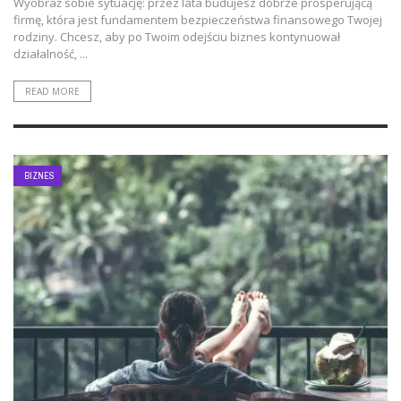
Wyobraź sobie sytuację: przez lata budujesz dobrze prosperującą
firmę, która jest fundamentem bezpieczeństwa finansowego Twojej
rodziny. Chcesz, aby po Twoim odejściu biznes kontynuował
działalność, ...
READ MORE
BIZNES