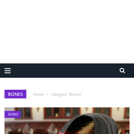
BIZNES
Home
›
Category: "Biznes"
BIZNES