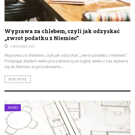
Wyprawa za chlebem, czyli jak odzyskać
„zwrot podatku z Niemiec”
4 WRZEŚNIA 2023
Wyprawa za chlebem, czyli jak odzyskać „zwrot podatku z Niemiec”
Podążając śladem wielu poszukiwaczy przygód, wielu z nas wybiera
się do Niemiec w poszukiwaniu ...
READ MORE
BIZNES