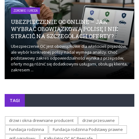
ZDROWIE I URODA
UBEZPIECZENIE OC ONLINE – JAK
WYBRAĆ OBOWIĄZKOWĄ POLISĘ I NIE
STRACIĆ NA SZCZEGÓŁACH OFERTY?
Ubezpieczenie OC jest obowiązkowe dla właścicieli pojazdów,
ale wybór konkretnej polisy nadal wymaga analizy. Choć
podstawowy zakres odpowiedzialności wynika z przepisów,
oferty mogą różnić się dodatkowymi usługami, obsługą klienta,
zakresem ...
TAGI
drzwi i okna drewniane producent
drzwi przesuwne
Fundacja rodzinna
Fundacja rodzinna Podstawy prawne
grill ogrodowy
Kalkulator OC AC Beesafe