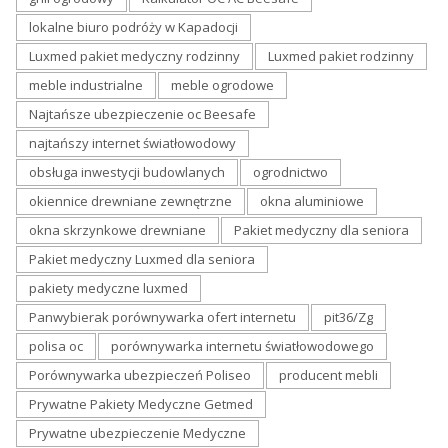
lokalne biuro podróży w Kapadocji
Luxmed pakiet medyczny rodzinny
Luxmed pakiet rodzinny
meble industrialne
meble ogrodowe
Najtańsze ubezpieczenie oc Beesafe
najtańszy internet światłowodowy
obsługa inwestycji budowlanych
ogrodnictwo
okiennice drewniane zewnętrzne
okna aluminiowe
okna skrzynkowe drewniane
Pakiet medyczny dla seniora
Pakiet medyczny Luxmed dla seniora
pakiety medyczne luxmed
Panwybierak porównywarka ofert internetu
pit36/Zg
polisa oc
porównywarka internetu światłowodowego
Porównywarka ubezpieczeń Poliseo
producent mebli
Prywatne Pakiety Medyczne Getmed
Prywatne ubezpieczenie Medyczne