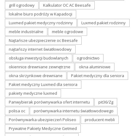
grill ogrodowy
Kalkulator OC AC Beesafe
lokalne biuro podróży w Kapadocji
Luxmed pakiet medyczny rodzinny
Luxmed pakiet rodzinny
meble industrialne
meble ogrodowe
Najtańsze ubezpieczenie oc Beesafe
najtańszy internet światłowodowy
obsługa inwestycji budowlanych
ogrodnictwo
okiennice drewniane zewnętrzne
okna aluminiowe
okna skrzynkowe drewniane
Pakiet medyczny dla seniora
Pakiet medyczny Luxmed dla seniora
pakiety medyczne luxmed
Panwybierak porównywarka ofert internetu
pit36/Zg
polisa oc
porównywarka internetu światłowodowego
Porównywarka ubezpieczeń Poliseo
producent mebli
Prywatne Pakiety Medyczne Getmed