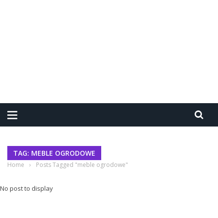
TAG: MEBLE OGRODOWE
Home
›
Posts Tagged "meble ogrodowe"
No post to display