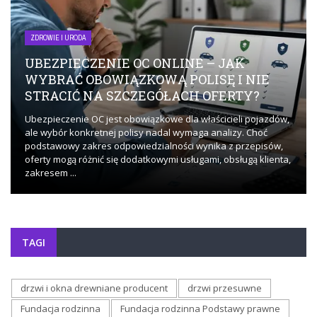
ZDROWIE I URODA
UBEZPIECZENIE OC ONLINE – JAK
WYBRAĆ OBOWIĄZKOWĄ POLISĘ I NIE
STRACIĆ NA SZCZEGÓŁACH OFERTY?
Ubezpieczenie OC jest obowiązkowe dla właścicieli pojazdów,
ale wybór konkretnej polisy nadal wymaga analizy. Choć
podstawowy zakres odpowiedzialności wynika z przepisów,
oferty mogą różnić się dodatkowymi usługami, obsługą klienta,
zakresem ...
TAGI
drzwi i okna drewniane producent
drzwi przesuwne
Fundacja rodzinna
Fundacja rodzinna Podstawy prawne