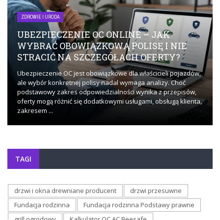
ZDROWIE I URODA
UBEZPIECZENIE OC ONLINE – JAK
WYBRAĆ OBOWIĄZKOWĄ POLISĘ I NIE
STRACIĆ NA SZCZEGÓŁACH OFERTY?
Ubezpieczenie OC jest obowiązkowe dla właścicieli pojazdów,
ale wybór konkretnej polisy nadal wymaga analizy. Choć
podstawowy zakres odpowiedzialności wynika z przepisów,
oferty mogą różnić się dodatkowymi usługami, obsługą klienta,
zakresem ...
TAGI
drzwi i okna drewniane producent
drzwi przesuwne
Fundacja rodzinna
Fundacja rodzinna Podstawy prawne
grill ogrodowy
Kalkulator OC AC Beesafe