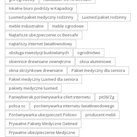
lokalne biuro podróży w Kapadocji
Luxmed pakiet medyczny rodzinny
Luxmed pakiet rodzinny
meble industrialne
meble ogrodowe
Najtańsze ubezpieczenie oc Beesafe
najtańszy internet światłowodowy
obsługa inwestycji budowlanych
ogrodnictwo
okiennice drewniane zewnętrzne
okna aluminiowe
okna skrzynkowe drewniane
Pakiet medyczny dla seniora
Pakiet medyczny Luxmed dla seniora
pakiety medyczne luxmed
Panwybierak porównywarka ofert internetu
pit36/Zg
polisa oc
porównywarka internetu światłowodowego
Porównywarka ubezpieczeń Poliseo
producent mebli
Prywatne Pakiety Medyczne Getmed
Prywatne ubezpieczenie Medyczne