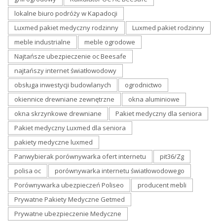
lokalne biuro podróży w Kapadocji
Luxmed pakiet medyczny rodzinny
Luxmed pakiet rodzinny
meble industrialne
meble ogrodowe
Najtańsze ubezpieczenie oc Beesafe
najtańszy internet światłowodowy
obsługa inwestycji budowlanych
ogrodnictwo
okiennice drewniane zewnętrzne
okna aluminiowe
okna skrzynkowe drewniane
Pakiet medyczny dla seniora
Pakiet medyczny Luxmed dla seniora
pakiety medyczne luxmed
Panwybierak porównywarka ofert internetu
pit36/Zg
polisa oc
porównywarka internetu światłowodowego
Porównywarka ubezpieczeń Poliseo
producent mebli
Prywatne Pakiety Medyczne Getmed
Prywatne ubezpieczenie Medyczne