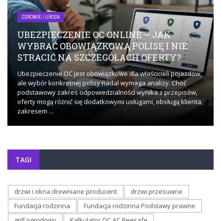
ZDROWIE I URODA
UBEZPIECZENIE OC ONLINE – JAK
WYBRAĆ OBOWIĄZKOWĄ POLISĘ I NIE
STRACIĆ NA SZCZEGÓŁACH OFERTY?
Ubezpieczenie OC jest obowiązkowe dla właścicieli pojazdów,
ale wybór konkretnej polisy nadal wymaga analizy. Choć
podstawowy zakres odpowiedzialności wynika z przepisów,
oferty mogą różnić się dodatkowymi usługami, obsługą klienta,
zakresem ...
TAGI
drzwi i okna drewniane producent
drzwi przesuwne
Fundacja rodzinna
Fundacja rodzinna Podstawy prawne
grill ogrodowy
Kalkulator OC AC Beesafe