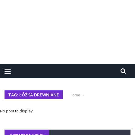
TAG: ŁÓŻKA DREWNIANE
Home
›
No post to display