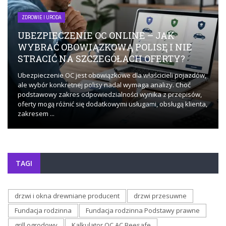
ZDROWIE I URODA
UBEZPIECZENIE OC ONLINE – JAK
WYBRAĆ OBOWIĄZKOWĄ POLISĘ I NIE
STRACIĆ NA SZCZEGÓŁACH OFERTY?
Ubezpieczenie OC jest obowiązkowe dla właścicieli pojazdów,
ale wybór konkretnej polisy nadal wymaga analizy. Choć
podstawowy zakres odpowiedzialności wynika z przepisów,
oferty mogą różnić się dodatkowymi usługami, obsługą klienta,
zakresem ...
TAGI
drzwi i okna drewniane producent
drzwi przesuwne
Fundacja rodzinna
Fundacja rodzinna Podstawy prawne
grill ogrodowy
Kalkulator OC AC Beesafe