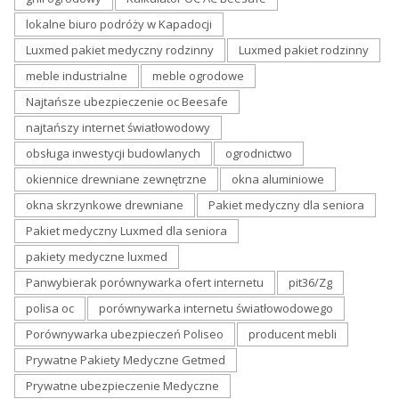
lokalne biuro podróży w Kapadocji
Luxmed pakiet medyczny rodzinny
Luxmed pakiet rodzinny
meble industrialne
meble ogrodowe
Najtańsze ubezpieczenie oc Beesafe
najtańszy internet światłowodowy
obsługa inwestycji budowlanych
ogrodnictwo
okiennice drewniane zewnętrzne
okna aluminiowe
okna skrzynkowe drewniane
Pakiet medyczny dla seniora
Pakiet medyczny Luxmed dla seniora
pakiety medyczne luxmed
Panwybierak porównywarka ofert internetu
pit36/Zg
polisa oc
porównywarka internetu światłowodowego
Porównywarka ubezpieczeń Poliseo
producent mebli
Prywatne Pakiety Medyczne Getmed
Prywatne ubezpieczenie Medyczne