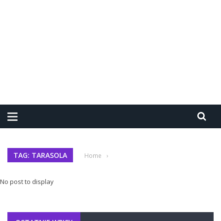
TAG: TARASOLA
Home
›
No post to display