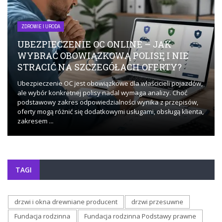
ZDROWIE I URODA
UBEZPIECZENIE OC ONLINE – JAK
WYBRAĆ OBOWIĄZKOWĄ POLISĘ I NIE
STRACIĆ NA SZCZEGÓŁACH OFERTY?
Ubezpieczenie OC jest obowiązkowe dla właścicieli pojazdów,
ale wybór konkretnej polisy nadal wymaga analizy. Choć
podstawowy zakres odpowiedzialności wynika z przepisów,
oferty mogą różnić się dodatkowymi usługami, obsługą klienta,
zakresem ...
TAGI
drzwi i okna drewniane producent
drzwi przesuwne
Fundacja rodzinna
Fundacja rodzinna Podstawy prawne