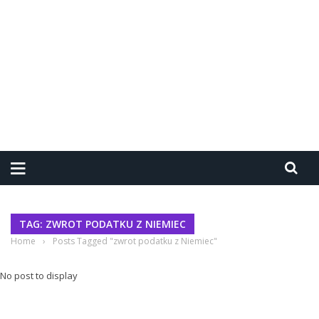
TAG: ZWROT PODATKU Z NIEMIEC
Home
›
Posts Tagged "zwrot podatku z Niemiec"
No post to display