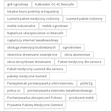
grill ogrodowy
Kalkulator OC AC Beesafe
lokalne biuro podróży w Kapadocji
Luxmed pakiet medyczny rodzinny
Luxmed pakiet rodzinny
meble industrialne
meble ogrodowe
Najtańsze ubezpieczenie oc Beesafe
najtańszy internet światłowodowy
obsługa inwestycji budowlanych
ogrodnictwo
okiennice drewniane zewnętrzne
okna aluminiowe
okna skrzynkowe drewniane
Pakiet medyczny dla seniora
Pakiet medyczny Luxmed dla seniora
pakiety medyczne luxmed
Panwybierak porównywarka ofert internetu
pit36/Zg
polisa oc
porównywarka internetu światłowodowego
Porównywarka ubezpieczeń Poliseo
producent mebli
Prywatne Pakiety Medyczne Getmed