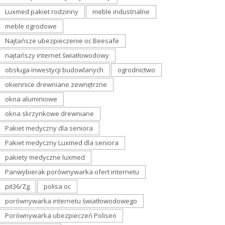
Luxmed pakiet rodzinny
meble industrialne
meble ogrodowe
Najtańsze ubezpieczenie oc Beesafe
najtańszy internet światłowodowy
obsługa inwestycji budowlanych
ogrodnictwo
okiennice drewniane zewnętrzne
okna aluminiowe
okna skrzynkowe drewniane
Pakiet medyczny dla seniora
Pakiet medyczny Luxmed dla seniora
pakiety medyczne luxmed
Panwybierak porównywarka ofert internetu
pit36/Zg
polisa oc
porównywarka internetu światłowodowego
Porównywarka ubezpieczeń Poliseo