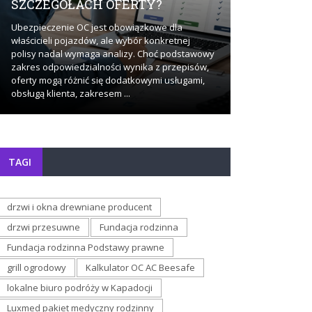
SZCZEGÓŁACH OFERTY?
BADAŃ?
Ubezpieczenie OC jest obowiązkowe dla
Stały dostęp do
właścicieli pojazdów, ale wybór konkretnej
sposób, w jaki
polisy nadal wymaga analizy. Choć podstawowy
dotyczące zdro
zakres odpowiedzialności wynika z przepisów,
momencie pojaw
oferty mogą różnić się dodatkowymi usługami,
staje się działa
obsługą klienta, zakresem ...
bardziej ...
TAGI
drzwi i okna drewniane producent
drzwi przesuwne
Fundacja rodzinna
Fundacja rodzinna Podstawy prawne
grill ogrodowy
Kalkulator OC AC Beesafe
lokalne biuro podróży w Kapadocji
Luxmed pakiet medyczny rodzinny