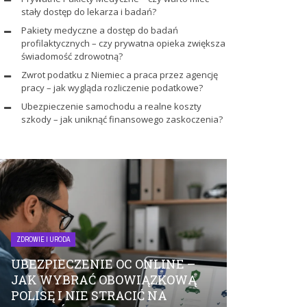
stały dostęp do lekarza i badań?
Pakiety medyczne a dostęp do badań
profilaktycznych – czy prywatna opieka zwiększa
świadomość zdrowotną?
Zwrot podatku z Niemiec a praca przez agencję
pracy – jak wygląda rozliczenie podatkowe?
Ubezpieczenie samochodu a realne koszty
szkody – jak uniknąć finansowego zaskoczenia?
ZDROWIE I URODA
ZDROWIE I URODA
UBEZPIECZENIE OC ONLINE –
PRYWATNE
JAK WYBRAĆ OBOWIĄZKOWĄ
MEDYCZNE
POLISĘ I NIE STRACIĆ NA
STAŁY DOS