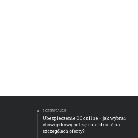
9 CZERWCA 2026
Ubezpieczenie OC online – jak wybrać
obowiązkową polisę i nie stracić na
szczegółach oferty?