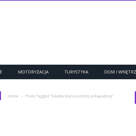
E
MOTORYZACJA
TURYSTYKA
DOM I WNĘTR
Home
›
Posts Tagged "lokalne biuro podróży w Kapadocji"