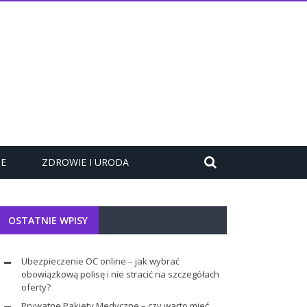
ZE
ZDROWIE I URODA
OSTATNIE WPISY
Ubezpieczenie OC online – jak wybrać
obowiązkową polisę i nie stracić na szczegółach
oferty?
Prywatne Pakiety Medyczne – czy warto mieć