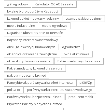
grill ogrodowy
Kalkulator OC AC Beesafe
lokalne biuro podróży w Kapadocji
Luxmed pakiet medyczny rodzinny
Luxmed pakiet rodzinny
meble industrialne
meble ogrodowe
Najtańsze ubezpieczenie oc Beesafe
najtańszy internet światłowodowy
obsługa inwestycji budowlanych
ogrodnictwo
okiennice drewniane zewnętrzne
okna aluminiowe
okna skrzynkowe drewniane
Pakiet medyczny dla seniora
Pakiet medyczny Luxmed dla seniora
pakiety medyczne luxmed
Panwybierak porównywarka ofert internetu
pit36/Zg
polisa oc
porównywarka internetu światłowodowego
Porównywarka ubezpieczeń Poliseo
producent mebli
Prywatne Pakiety Medyczne Getmed