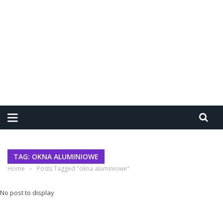
TAG: OKNA ALUMINIOWE
Home
›
Posts Tagged "okna aluminiowe"
No post to display