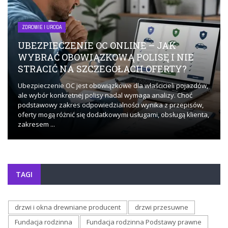
ZDROWIE I URODA
UBEZPIECZENIE OC ONLINE – JAK
WYBRAĆ OBOWIĄZKOWĄ POLISĘ I NIE
STRACIĆ NA SZCZEGÓŁACH OFERTY?
Ubezpieczenie OC jest obowiązkowe dla właścicieli pojazdów,
ale wybór konkretnej polisy nadal wymaga analizy. Choć
podstawowy zakres odpowiedzialności wynika z przepisów,
oferty mogą różnić się dodatkowymi usługami, obsługą klienta,
zakresem ...
TAGI
drzwi i okna drewniane producent
drzwi przesuwne
Fundacja rodzinna
Fundacja rodzinna Podstawy prawne