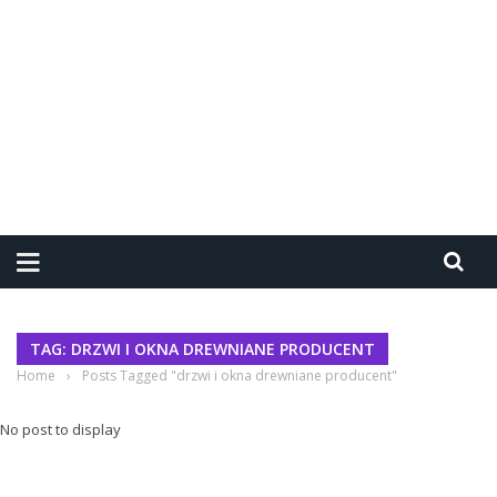
TAG: DRZWI I OKNA DREWNIANE PRODUCENT
Home
›
Posts Tagged "drzwi i okna drewniane producent"
No post to display