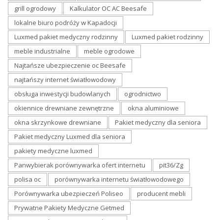
grill ogrodowy
Kalkulator OC AC Beesafe
lokalne biuro podróży w Kapadocji
Luxmed pakiet medyczny rodzinny
Luxmed pakiet rodzinny
meble industrialne
meble ogrodowe
Najtańsze ubezpieczenie oc Beesafe
najtańszy internet światłowodowy
obsługa inwestycji budowlanych
ogrodnictwo
okiennice drewniane zewnętrzne
okna aluminiowe
okna skrzynkowe drewniane
Pakiet medyczny dla seniora
Pakiet medyczny Luxmed dla seniora
pakiety medyczne luxmed
Panwybierak porównywarka ofert internetu
pit36/Zg
polisa oc
porównywarka internetu światłowodowego
Porównywarka ubezpieczeń Poliseo
producent mebli
Prywatne Pakiety Medyczne Getmed