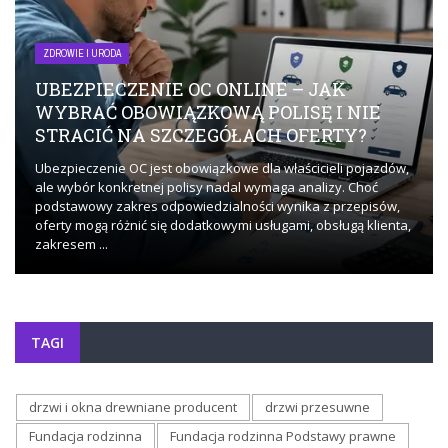
ZDROWIE I URODA
UBEZPIECZENIE OC ONLINE – JAK
WYBRAĆ OBOWIĄZKOWĄ POLISĘ I NIE
STRACIĆ NA SZCZEGÓŁACH OFERTY?
Ubezpieczenie OC jest obowiązkowe dla właścicieli pojazdów,
ale wybór konkretnej polisy nadal wymaga analizy. Choć
podstawowy zakres odpowiedzialności wynika z przepisów,
oferty mogą różnić się dodatkowymi usługami, obsługą klienta,
zakresem ...
TAGI
drzwi i okna drewniane producent
drzwi przesuwne
Fundacja rodzinna
Fundacja rodzinna Podstawy prawne