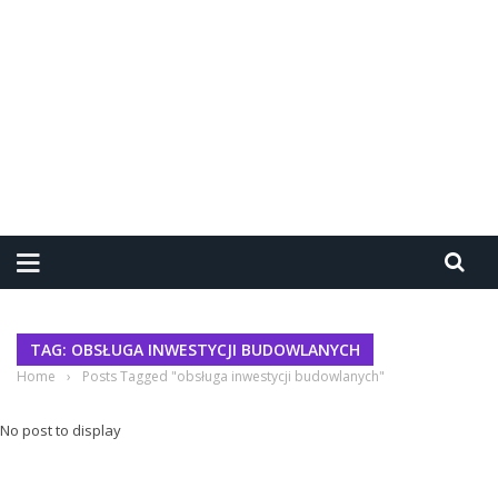
TAG: OBSŁUGA INWESTYCJI BUDOWLANYCH
Home
›
Posts Tagged "obsługa inwestycji budowlanych"
No post to display