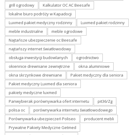
grill ogrodowy
Kalkulator OC AC Beesafe
lokalne biuro podróży w Kapadocji
Luxmed pakiet medyczny rodzinny
Luxmed pakiet rodzinny
meble industrialne
meble ogrodowe
Najtańsze ubezpieczenie oc Beesafe
najtańszy internet światłowodowy
obsługa inwestycji budowlanych
ogrodnictwo
okiennice drewniane zewnętrzne
okna aluminiowe
okna skrzynkowe drewniane
Pakiet medyczny dla seniora
Pakiet medyczny Luxmed dla seniora
pakiety medyczne luxmed
Panwybierak porównywarka ofert internetu
pit36/Zg
polisa oc
porównywarka internetu światłowodowego
Porównywarka ubezpieczeń Poliseo
producent mebli
Prywatne Pakiety Medyczne Getmed