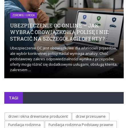
ZDROWIE I URODA
UBEZPIECZENIE OC ONLINE – JAK
WYBRAĆ OBOWIĄZKOWĄ POLISĘ I NIE
STRACIĆ NA SZCZEGÓŁACH OFERTY?
Ubezpieczenie OC jest obowiązkowe dla właścicieli pojazdów,
ale wybór konkretnej polisy nadal wymaga analizy. Choć
podstawowy zakres odpowiedzialności wynika z przepisów,
oferty mogą różnić się dodatkowymi usługami, obsługą klienta,
zakresem ...
TAGI
drzwi i okna drewniane producent
drzwi przesuwne
Fundacja rodzinna
Fundacja rodzinna Podstawy prawne