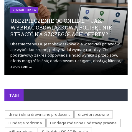
ZDROWIE I URODA
UBEZPIECZENIE OC ONLINE – JAK
WYBRAĆ OBOWIĄZKOWĄ POLISĘ I NIE
STRACIĆ NA SZCZEGÓŁACH OFERTY?
Ubezpieczenie OC jest obowiązkowe dla właścicieli pojazdów,
ale wybór konkretnej polisy nadal wymaga analizy. Choć
podstawowy zakres odpowiedzialności wynika z przepisów,
oferty mogą różnić się dodatkowymi usługami, obsługą klienta,
zakresem ...
TAGI
drzwi i okna drewniane producent
drzwi przesuwne
Fundacja rodzinna
Fundacja rodzinna Podstawy prawne
grill ogrodowy
Kalkulator OC AC Beesafe