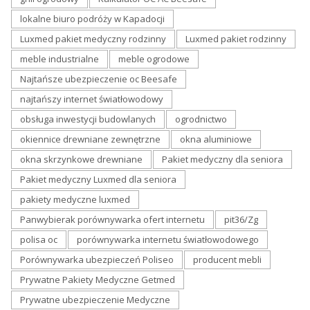
lokalne biuro podróży w Kapadocji
Luxmed pakiet medyczny rodzinny
Luxmed pakiet rodzinny
meble industrialne
meble ogrodowe
Najtańsze ubezpieczenie oc Beesafe
najtańszy internet światłowodowy
obsługa inwestycji budowlanych
ogrodnictwo
okiennice drewniane zewnętrzne
okna aluminiowe
okna skrzynkowe drewniane
Pakiet medyczny dla seniora
Pakiet medyczny Luxmed dla seniora
pakiety medyczne luxmed
Panwybierak porównywarka ofert internetu
pit36/Zg
polisa oc
porównywarka internetu światłowodowego
Porównywarka ubezpieczeń Poliseo
producent mebli
Prywatne Pakiety Medyczne Getmed
Prywatne ubezpieczenie Medyczne