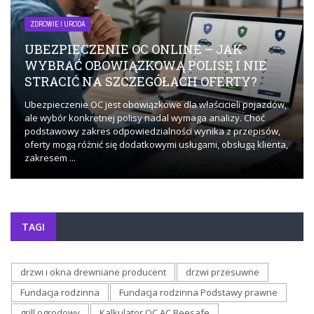
ZDROWIE I URODA
UBEZPIECZENIE OC ONLINE – JAK
WYBRAĆ OBOWIĄZKOWĄ POLISĘ I NIE
STRACIĆ NA SZCZEGÓŁACH OFERTY?
Ubezpieczenie OC jest obowiązkowe dla właścicieli pojazdów,
ale wybór konkretnej polisy nadal wymaga analizy. Choć
podstawowy zakres odpowiedzialności wynika z przepisów,
oferty mogą różnić się dodatkowymi usługami, obsługą klienta,
zakresem ...
TAGI
drzwi i okna drewniane producent
drzwi przesuwne
Fundacja rodzinna
Fundacja rodzinna Podstawy prawne
grill ogrodowy
Kalkulator OC AC Beesafe