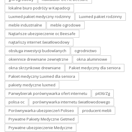
lokalne biuro podróży w Kapadocji
Luxmed pakiet medyczny rodzinny
Luxmed pakiet rodzinny
meble industrialne
meble ogrodowe
Najtańsze ubezpieczenie oc Beesafe
najtańszy internet światłowodowy
obsługa inwestycji budowlanych
ogrodnictwo
okiennice drewniane zewnętrzne
okna aluminiowe
okna skrzynkowe drewniane
Pakiet medyczny dla seniora
Pakiet medyczny Luxmed dla seniora
pakiety medyczne luxmed
Panwybierak porównywarka ofert internetu
pit36/Zg
polisa oc
porównywarka internetu światłowodowego
Porównywarka ubezpieczeń Poliseo
producent mebli
Prywatne Pakiety Medyczne Getmed
Prywatne ubezpieczenie Medyczne