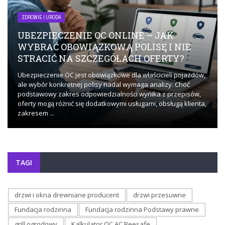
ZDROWIE I URODA
UBEZPIECZENIE OC ONLINE – JAK
WYBRAĆ OBOWIĄZKOWĄ POLISĘ I NIE
STRACIĆ NA SZCZEGÓŁACH OFERTY?
Ubezpieczenie OC jest obowiązkowe dla właścicieli pojazdów,
ale wybór konkretnej polisy nadal wymaga analizy. Choć
podstawowy zakres odpowiedzialności wynika z przepisów,
oferty mogą różnić się dodatkowymi usługami, obsługą klienta,
zakresem ...
TAGI
drzwi i okna drewniane producent
drzwi przesuwne
Fundacja rodzinna
Fundacja rodzinna Podstawy prawne
grill ogrodowy
Kalkulator OC AC Beesafe