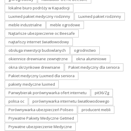
lokalne biuro podróży w Kapadocji
Luxmed pakiet medyczny rodzinny
Luxmed pakiet rodzinny
meble industrialne
meble ogrodowe
Najtańsze ubezpieczenie oc Beesafe
najtańszy internet światłowodowy
obsługa inwestycji budowlanych
ogrodnictwo
okiennice drewniane zewnętrzne
okna aluminiowe
okna skrzynkowe drewniane
Pakiet medyczny dla seniora
Pakiet medyczny Luxmed dla seniora
pakiety medyczne luxmed
Panwybierak porównywarka ofert internetu
pit36/Zg
polisa oc
porównywarka internetu światłowodowego
Porównywarka ubezpieczeń Poliseo
producent mebli
Prywatne Pakiety Medyczne Getmed
Prywatne ubezpieczenie Medyczne