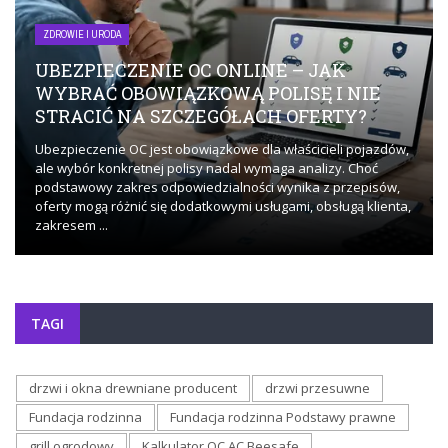
ZDROWIE I URODA
UBEZPIECZENIE OC ONLINE – JAK
WYBRAĆ OBOWIĄZKOWĄ POLISĘ I NIE
STRACIĆ NA SZCZEGÓŁACH OFERTY?
Ubezpieczenie OC jest obowiązkowe dla właścicieli pojazdów,
ale wybór konkretnej polisy nadal wymaga analizy. Choć
podstawowy zakres odpowiedzialności wynika z przepisów,
oferty mogą różnić się dodatkowymi usługami, obsługą klienta,
zakresem ...
TAGI
drzwi i okna drewniane producent
drzwi przesuwne
Fundacja rodzinna
Fundacja rodzinna Podstawy prawne
grill ogrodowy
Kalkulator OC AC Beesafe