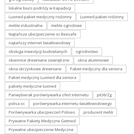
lokalne biuro podróży w Kapadocji
Luxmed pakiet medyczny rodzinny
Luxmed pakiet rodzinny
meble industrialne
meble ogrodowe
Najtańsze ubezpieczenie oc Beesafe
najtańszy internet światłowodowy
obsługa inwestycji budowlanych
ogrodnictwo
okiennice drewniane zewnętrzne
okna aluminiowe
okna skrzynkowe drewniane
Pakiet medyczny dla seniora
Pakiet medyczny Luxmed dla seniora
pakiety medyczne luxmed
Panwybierak porównywarka ofert internetu
pit36/Zg
polisa oc
porównywarka internetu światłowodowego
Porównywarka ubezpieczeń Poliseo
producent mebli
Prywatne Pakiety Medyczne Getmed
Prywatne ubezpieczenie Medyczne