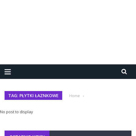
TAG: PŁYTKI ŁAZNKOWE
Home
›
No post to display