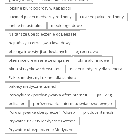
lokalne biuro podróży w Kapadocji
Luxmed pakiet medyczny rodzinny
Luxmed pakiet rodzinny
meble industrialne
meble ogrodowe
Najtańsze ubezpieczenie oc Beesafe
najtańszy internet światłowodowy
obsługa inwestycji budowlanych
ogrodnictwo
okiennice drewniane zewnętrzne
okna aluminiowe
okna skrzynkowe drewniane
Pakiet medyczny dla seniora
Pakiet medyczny Luxmed dla seniora
pakiety medyczne luxmed
Panwybierak porównywarka ofert internetu
pit36/Zg
polisa oc
porównywarka internetu światłowodowego
Porównywarka ubezpieczeń Poliseo
producent mebli
Prywatne Pakiety Medyczne Getmed
Prywatne ubezpieczenie Medyczne