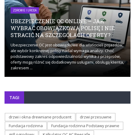
ZDROWIE I URODA
UBEZPIECZENIE OC ONLINE – JAK
WYBRAĆ OBOWIĄZKOWĄ POLISĘ I NIE
STRACIĆ NA SZCZEGÓŁACH OFERTY?
Ubezpieczenie OC jest obowiązkowe dla właścicieli pojazdów,
ale wybór konkretnej polisy nadal wymaga analizy. Choć
podstawowy zakres odpowiedzialności wynika z przepisów,
oferty mogą różnić się dodatkowymi usługami, obsługą klienta,
zakresem ...
TAGI
drzwi i okna drewniane producent
drzwi przesuwne
Fundacja rodzinna
Fundacja rodzinna Podstawy prawne
grill ogrodowy
Kalkulator OC AC Beesafe