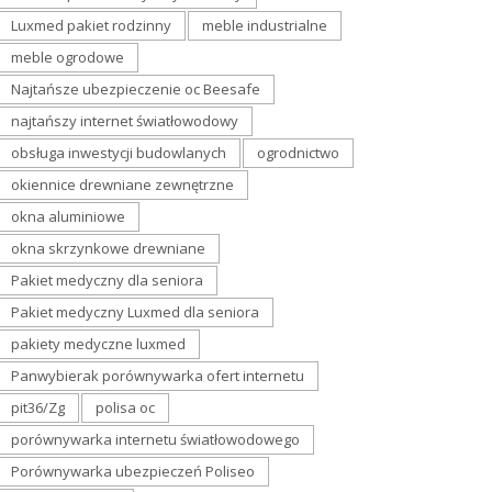
Luxmed pakiet rodzinny
meble industrialne
meble ogrodowe
Najtańsze ubezpieczenie oc Beesafe
najtańszy internet światłowodowy
obsługa inwestycji budowlanych
ogrodnictwo
okiennice drewniane zewnętrzne
okna aluminiowe
okna skrzynkowe drewniane
Pakiet medyczny dla seniora
Pakiet medyczny Luxmed dla seniora
pakiety medyczne luxmed
Panwybierak porównywarka ofert internetu
pit36/Zg
polisa oc
porównywarka internetu światłowodowego
Porównywarka ubezpieczeń Poliseo