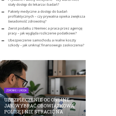
stały dostęp do lekarza i badań?
Pakiety medyczne a dostęp do badań
profilaktycznych – czy prywatna opieka zwiększa
świadomość zdrowotną?
Zwrot podatku z Niemiec a praca przez agencję
pracy – jak wygląda rozliczenie podatkowe?
Ubezpieczenie samochodu a realne koszty
szkody – jak uniknąć finansowego zaskoczenia?
ZDROWIE I URODA
ZDROWIE I URODA
UBEZPIECZENIE OC ONLINE –
PRYWATNE
JAK WYBRAĆ OBOWIĄZKOWĄ
MEDYCZNE
POLISĘ I NIE STRACIĆ NA
STAŁY DOS