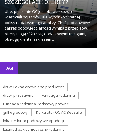
SZCZEGÓŁACH OFERTY?
BADAŃ?
Ubezpieczenie OC jest obowiązkowe dla
Stały dostęp do
właścicieli pojazdów, ale wybór konkretnej
sposób, w jaki
polisy nadal wymaga analizy. Choć podstawowy
dotyczące zdro
zakres odpowiedzialności wynika z przepisów,
momencie pojaw
oferty mogą różnić się dodatkowymi usługami,
staje się działa
obsługą klienta, zakresem ...
bardziej ...
TAGI
drzwi i okna drewniane producent
drzwi przesuwne
Fundacja rodzinna
Fundacja rodzinna Podstawy prawne
grill ogrodowy
Kalkulator OC AC Beesafe
lokalne biuro podróży w Kapadocji
Luxmed pakiet medyczny rodzinny