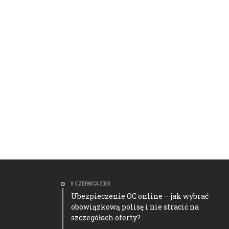
9 CZERWCA 2026
Ubezpieczenie OC online – jak wybrać
obowiązkową polisę i nie stracić na
szczegółach oferty?