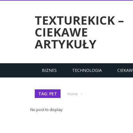
RTYKUŁY
TEXTUREKICK –
CIEKAWE
ARTYKUŁY
BIZNES
TECHNOLOGIA
CIEKAW
TAG: PET
Home
›
No post to display