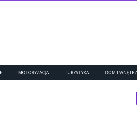
E
MOTORYZACJA
TURYSTYKA
DOM I WNĘTR