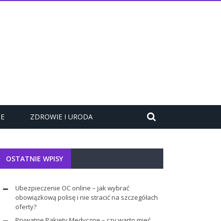
ZE
ZDROWIE I URODA
OSTATNIE WPISY
Ubezpieczenie OC online – jak wybrać
obowiązkową polisę i nie stracić na szczegółach
oferty?
Prywatne Pakiety Medyczne – czy warto mieć