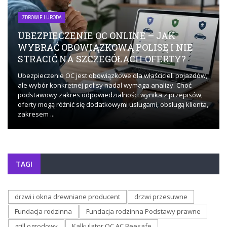
ZDROWIE I URODA
UBEZPIECZENIE OC ONLINE – JAK
WYBRAĆ OBOWIĄZKOWĄ POLISĘ I NIE
STRACIĆ NA SZCZEGÓŁACH OFERTY?
Ubezpieczenie OC jest obowiązkowe dla właścicieli pojazdów,
ale wybór konkretnej polisy nadal wymaga analizy. Choć
podstawowy zakres odpowiedzialności wynika z przepisów,
oferty mogą różnić się dodatkowymi usługami, obsługą klienta,
zakresem ...
TAGI
drzwi i okna drewniane producent
drzwi przesuwne
Fundacja rodzinna
Fundacja rodzinna Podstawy prawne
grill ogrodowy
Kalkulator OC AC Beesafe