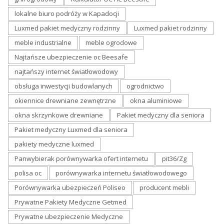
lokalne biuro podróży w Kapadocji
Luxmed pakiet medyczny rodzinny
Luxmed pakiet rodzinny
meble industrialne
meble ogrodowe
Najtańsze ubezpieczenie oc Beesafe
najtańszy internet światłowodowy
obsługa inwestycji budowlanych
ogrodnictwo
okiennice drewniane zewnętrzne
okna aluminiowe
okna skrzynkowe drewniane
Pakiet medyczny dla seniora
Pakiet medyczny Luxmed dla seniora
pakiety medyczne luxmed
Panwybierak porównywarka ofert internetu
pit36/Zg
polisa oc
porównywarka internetu światłowodowego
Porównywarka ubezpieczeń Poliseo
producent mebli
Prywatne Pakiety Medyczne Getmed
Prywatne ubezpieczenie Medyczne