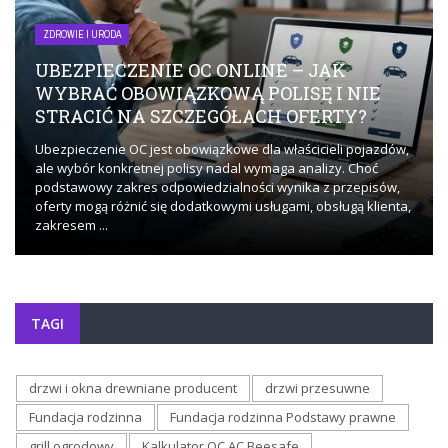
ZDROWIE I URODA
UBEZPIECZENIE OC ONLINE – JAK
WYBRAĆ OBOWIĄZKOWĄ POLISĘ I NIE
STRACIĆ NA SZCZEGÓŁACH OFERTY?
Ubezpieczenie OC jest obowiązkowe dla właścicieli pojazdów,
ale wybór konkretnej polisy nadal wymaga analizy. Choć
podstawowy zakres odpowiedzialności wynika z przepisów,
oferty mogą różnić się dodatkowymi usługami, obsługą klienta,
zakresem ...
TAGI
drzwi i okna drewniane producent
drzwi przesuwne
Fundacja rodzinna
Fundacja rodzinna Podstawy prawne
grill ogrodowy
Kalkulator OC AC Beesafe