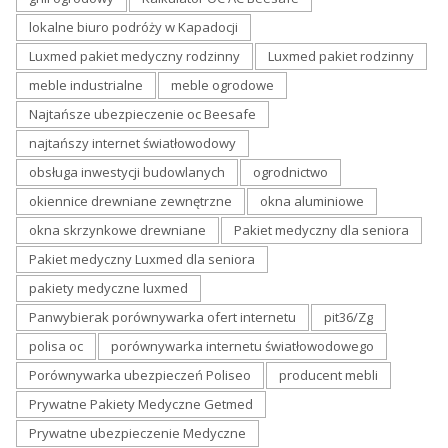
lokalne biuro podróży w Kapadocji
Luxmed pakiet medyczny rodzinny
Luxmed pakiet rodzinny
meble industrialne
meble ogrodowe
Najtańsze ubezpieczenie oc Beesafe
najtańszy internet światłowodowy
obsługa inwestycji budowlanych
ogrodnictwo
okiennice drewniane zewnętrzne
okna aluminiowe
okna skrzynkowe drewniane
Pakiet medyczny dla seniora
Pakiet medyczny Luxmed dla seniora
pakiety medyczne luxmed
Panwybierak porównywarka ofert internetu
pit36/Zg
polisa oc
porównywarka internetu światłowodowego
Porównywarka ubezpieczeń Poliseo
producent mebli
Prywatne Pakiety Medyczne Getmed
Prywatne ubezpieczenie Medyczne