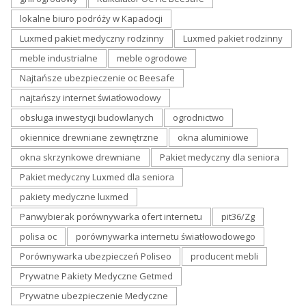
lokalne biuro podróży w Kapadocji
Luxmed pakiet medyczny rodzinny
Luxmed pakiet rodzinny
meble industrialne
meble ogrodowe
Najtańsze ubezpieczenie oc Beesafe
najtańszy internet światłowodowy
obsługa inwestycji budowlanych
ogrodnictwo
okiennice drewniane zewnętrzne
okna aluminiowe
okna skrzynkowe drewniane
Pakiet medyczny dla seniora
Pakiet medyczny Luxmed dla seniora
pakiety medyczne luxmed
Panwybierak porównywarka ofert internetu
pit36/Zg
polisa oc
porównywarka internetu światłowodowego
Porównywarka ubezpieczeń Poliseo
producent mebli
Prywatne Pakiety Medyczne Getmed
Prywatne ubezpieczenie Medyczne