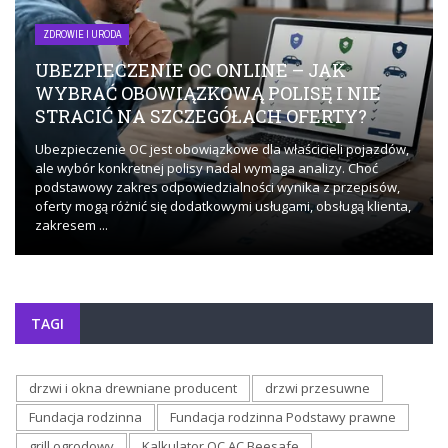
ZDROWIE I URODA
UBEZPIECZENIE OC ONLINE – JAK
WYBRAĆ OBOWIĄZKOWĄ POLISĘ I NIE
STRACIĆ NA SZCZEGÓŁACH OFERTY?
Ubezpieczenie OC jest obowiązkowe dla właścicieli pojazdów,
ale wybór konkretnej polisy nadal wymaga analizy. Choć
podstawowy zakres odpowiedzialności wynika z przepisów,
oferty mogą różnić się dodatkowymi usługami, obsługą klienta,
zakresem ...
TAGI
drzwi i okna drewniane producent
drzwi przesuwne
Fundacja rodzinna
Fundacja rodzinna Podstawy prawne
grill ogrodowy
Kalkulator OC AC Beesafe