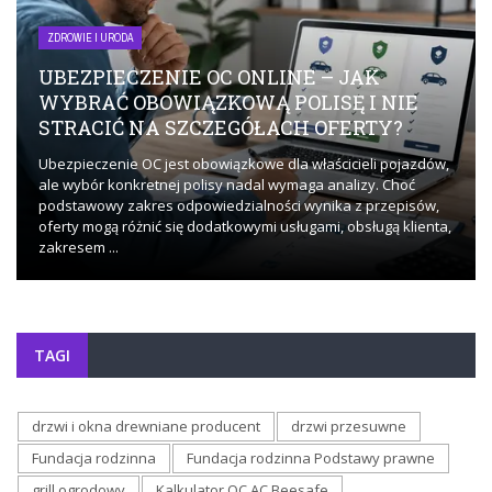
ZDROWIE I URODA
UBEZPIECZENIE OC ONLINE – JAK
WYBRAĆ OBOWIĄZKOWĄ POLISĘ I NIE
STRACIĆ NA SZCZEGÓŁACH OFERTY?
Ubezpieczenie OC jest obowiązkowe dla właścicieli pojazdów,
ale wybór konkretnej polisy nadal wymaga analizy. Choć
podstawowy zakres odpowiedzialności wynika z przepisów,
oferty mogą różnić się dodatkowymi usługami, obsługą klienta,
zakresem ...
TAGI
drzwi i okna drewniane producent
drzwi przesuwne
Fundacja rodzinna
Fundacja rodzinna Podstawy prawne
grill ogrodowy
Kalkulator OC AC Beesafe