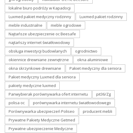
lokalne biuro podróży w Kapadocji
Luxmed pakiet medyczny rodzinny
Luxmed pakiet rodzinny
meble industrialne
meble ogrodowe
Najtańsze ubezpieczenie oc Beesafe
najtańszy internet światłowodowy
obsługa inwestycji budowlanych
ogrodnictwo
okiennice drewniane zewnętrzne
okna aluminiowe
okna skrzynkowe drewniane
Pakiet medyczny dla seniora
Pakiet medyczny Luxmed dla seniora
pakiety medyczne luxmed
Panwybierak porównywarka ofert internetu
pit36/Zg
polisa oc
porównywarka internetu światłowodowego
Porównywarka ubezpieczeń Poliseo
producent mebli
Prywatne Pakiety Medyczne Getmed
Prywatne ubezpieczenie Medyczne