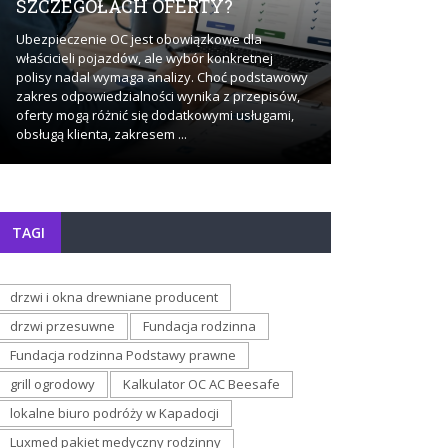
SZCZEGÓŁACH OFERTY?
BADAŃ?
Ubezpieczenie OC jest obowiązkowe dla
Stały dostęp do
właścicieli pojazdów, ale wybór konkretnej
sposób, w jaki
polisy nadal wymaga analizy. Choć podstawowy
dotyczące zdro
zakres odpowiedzialności wynika z przepisów,
momencie pojaw
oferty mogą różnić się dodatkowymi usługami,
staje się działa
obsługą klienta, zakresem ...
bardziej ...
TAGI
drzwi i okna drewniane producent
drzwi przesuwne
Fundacja rodzinna
Fundacja rodzinna Podstawy prawne
grill ogrodowy
Kalkulator OC AC Beesafe
lokalne biuro podróży w Kapadocji
Luxmed pakiet medyczny rodzinny