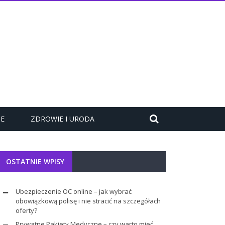
ZE
ZDROWIE I URODA
OSTATNIE WPISY
Ubezpieczenie OC online – jak wybrać
obowiązkową polisę i nie stracić na szczegółach
oferty?
Prywatne Pakiety Medyczne – czy warto mieć