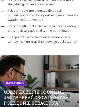
stały dostęp do lekarza i badań?
Pakiety medyczne a dostęp do badań
profilaktycznych – czy prywatna opieka zwiększa
świadomość zdrowotną?
Zwrot podatku z Niemiec a praca przez agencję
pracy – jak wygląda rozliczenie podatkowe?
Ubezpieczenie samochodu a realne koszty
szkody – jak uniknąć finansowego zaskoczenia?
ZDROWIE I URODA
ZDROWIE I URODA
UBEZPIECZENIE OC ONLINE –
PRYWATNE
JAK WYBRAĆ OBOWIĄZKOWĄ
MEDYCZNE
POLISĘ I NIE STRACIĆ NA
STAŁY DOS