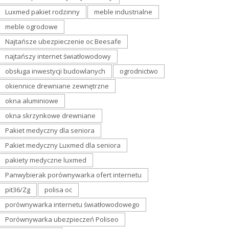
Luxmed pakiet rodzinny
meble industrialne
meble ogrodowe
Najtańsze ubezpieczenie oc Beesafe
najtańszy internet światłowodowy
obsługa inwestycji budowlanych
ogrodnictwo
okiennice drewniane zewnętrzne
okna aluminiowe
okna skrzynkowe drewniane
Pakiet medyczny dla seniora
Pakiet medyczny Luxmed dla seniora
pakiety medyczne luxmed
Panwybierak porównywarka ofert internetu
pit36/Zg
polisa oc
porównywarka internetu światłowodowego
Porównywarka ubezpieczeń Poliseo