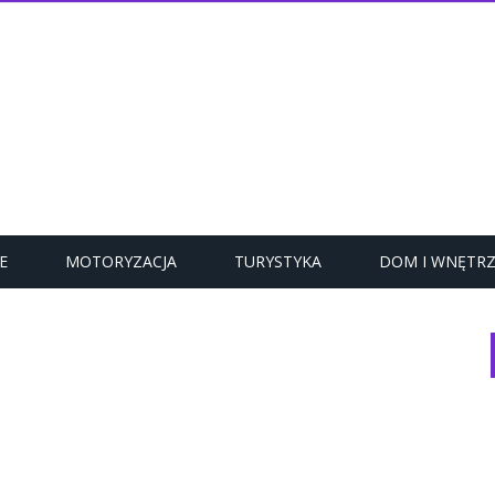
E
MOTORYZACJA
TURYSTYKA
DOM I WNĘTR