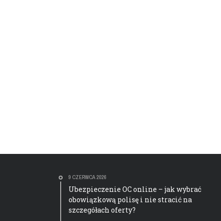
9 CZERWCA 2026
Ubezpieczenie OC online – jak wybrać
obowiązkową polisę i nie stracić na
szczegółach oferty?