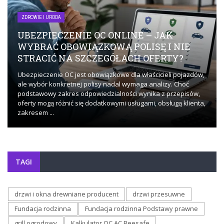
ZDROWIE I URODA
UBEZPIECZENIE OC ONLINE – JAK
WYBRAĆ OBOWIĄZKOWĄ POLISĘ I NIE
STRACIĆ NA SZCZEGÓŁACH OFERTY?
Ubezpieczenie OC jest obowiązkowe dla właścicieli pojazdów,
ale wybór konkretnej polisy nadal wymaga analizy. Choć
podstawowy zakres odpowiedzialności wynika z przepisów,
oferty mogą różnić się dodatkowymi usługami, obsługą klienta,
zakresem ...
TAGI
drzwi i okna drewniane producent
drzwi przesuwne
Fundacja rodzinna
Fundacja rodzinna Podstawy prawne
grill ogrodowy
Kalkulator OC AC Beesafe