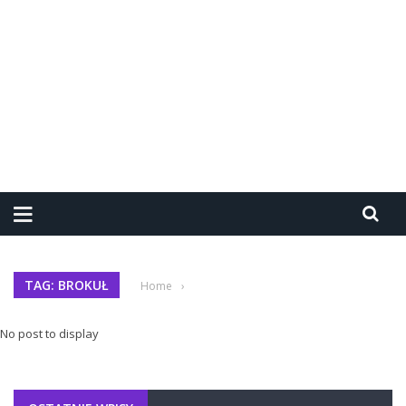
TAG: BROKUŁ
Home
›
No post to display