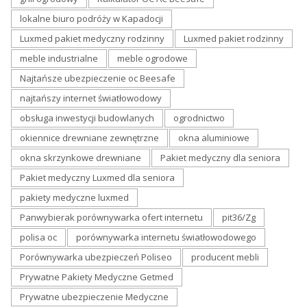
lokalne biuro podróży w Kapadocji
Luxmed pakiet medyczny rodzinny
Luxmed pakiet rodzinny
meble industrialne
meble ogrodowe
Najtańsze ubezpieczenie oc Beesafe
najtańszy internet światłowodowy
obsługa inwestycji budowlanych
ogrodnictwo
okiennice drewniane zewnętrzne
okna aluminiowe
okna skrzynkowe drewniane
Pakiet medyczny dla seniora
Pakiet medyczny Luxmed dla seniora
pakiety medyczne luxmed
Panwybierak porównywarka ofert internetu
pit36/Zg
polisa oc
porównywarka internetu światłowodowego
Porównywarka ubezpieczeń Poliseo
producent mebli
Prywatne Pakiety Medyczne Getmed
Prywatne ubezpieczenie Medyczne