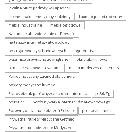
lokalne biuro podróży w Kapadocji
Luxmed pakiet medyczny rodzinny
Luxmed pakiet rodzinny
meble industrialne
meble ogrodowe
Najtańsze ubezpieczenie oc Beesafe
najtańszy internet światłowodowy
obsługa inwestycji budowlanych
ogrodnictwo
okiennice drewniane zewnętrzne
okna aluminiowe
okna skrzynkowe drewniane
Pakiet medyczny dla seniora
Pakiet medyczny Luxmed dla seniora
pakiety medyczne luxmed
Panwybierak porównywarka ofert internetu
pit36/Zg
polisa oc
porównywarka internetu światłowodowego
Porównywarka ubezpieczeń Poliseo
producent mebli
Prywatne Pakiety Medyczne Getmed
Prywatne ubezpieczenie Medyczne