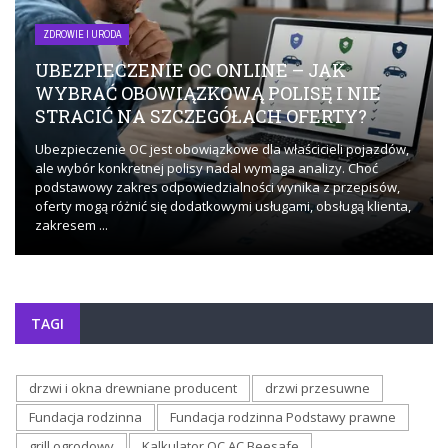
ZDROWIE I URODA
UBEZPIECZENIE OC ONLINE – JAK
WYBRAĆ OBOWIĄZKOWĄ POLISĘ I NIE
STRACIĆ NA SZCZEGÓŁACH OFERTY?
Ubezpieczenie OC jest obowiązkowe dla właścicieli pojazdów,
ale wybór konkretnej polisy nadal wymaga analizy. Choć
podstawowy zakres odpowiedzialności wynika z przepisów,
oferty mogą różnić się dodatkowymi usługami, obsługą klienta,
zakresem ...
TAGI
drzwi i okna drewniane producent
drzwi przesuwne
Fundacja rodzinna
Fundacja rodzinna Podstawy prawne
grill ogrodowy
Kalkulator OC AC Beesafe