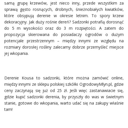
samą grupę krzewów, jest nieco inny, przede wszystkim za
sprawą gęsto rosnących, drobnych, śnieżnobiałych kwiatków,
które obsypują derenie w okresie letnim. To spory krzew
dekoracyjny. Jak duży rośnie dereń? Sadzonki potrafią dorosnąć
do 5 m wysokości oraz do 3 m rozpiętości. A zatem do
propozycja skierowana do posiadaczy ogrodów o dużym
potencjale przestrzennym – między innymi ze względu na
rozmiary dorosłej rośliny zalecamy dobrze przemyśleć miejsce
jej wkopania.
Derenie Kousa to sadzonki, które można zamówić online,
między innymi ze sklepu polskiej szkółki OgrodowyMlyn.pl, gdzie
ceny zaczynają się już od 25 zł. Jeśli więc zastanawiacie się,
gdzie kupić sadzonki derenia, by przyszły do was w świetnym
stanie, gotowe do wkopania, warto udać się na zakupy właśnie
tam!