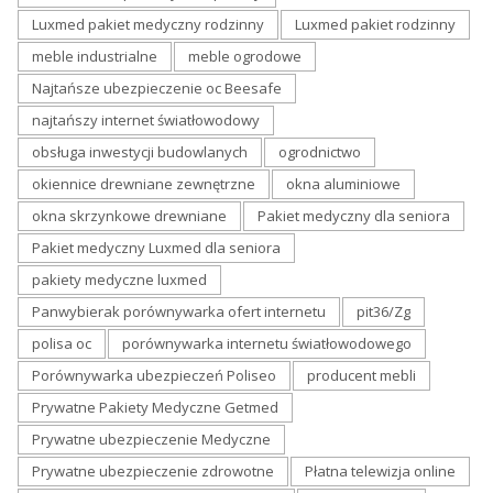
Luxmed pakiet medyczny rodzinny
Luxmed pakiet rodzinny
meble industrialne
meble ogrodowe
Najtańsze ubezpieczenie oc Beesafe
najtańszy internet światłowodowy
obsługa inwestycji budowlanych
ogrodnictwo
okiennice drewniane zewnętrzne
okna aluminiowe
okna skrzynkowe drewniane
Pakiet medyczny dla seniora
Pakiet medyczny Luxmed dla seniora
pakiety medyczne luxmed
Panwybierak porównywarka ofert internetu
pit36/Zg
polisa oc
porównywarka internetu światłowodowego
Porównywarka ubezpieczeń Poliseo
producent mebli
Prywatne Pakiety Medyczne Getmed
Prywatne ubezpieczenie Medyczne
Prywatne ubezpieczenie zdrowotne
Płatna telewizja online