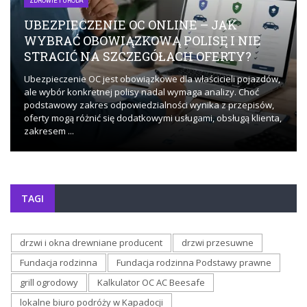
ZDROWIE I URODA
UBEZPIECZENIE OC ONLINE – JAK
WYBRAĆ OBOWIĄZKOWĄ POLISĘ I NIE
STRACIĆ NA SZCZEGÓŁACH OFERTY?
Ubezpieczenie OC jest obowiązkowe dla właścicieli pojazdów,
ale wybór konkretnej polisy nadal wymaga analizy. Choć
podstawowy zakres odpowiedzialności wynika z przepisów,
oferty mogą różnić się dodatkowymi usługami, obsługą klienta,
zakresem ...
TAGI
drzwi i okna drewniane producent
drzwi przesuwne
Fundacja rodzinna
Fundacja rodzinna Podstawy prawne
grill ogrodowy
Kalkulator OC AC Beesafe
lokalne biuro podróży w Kapadocji