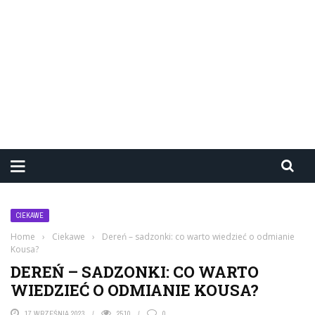
CIEKAWE
Home
›
Ciekawe
›
Dereń – sadzonki: co warto wiedzieć o odmianie
Kousa?
DEREŃ – SADZONKI: CO WARTO
WIEDZIEĆ O ODMIANIE KOUSA?
17 WRZEŚNIA 2023
2510
0