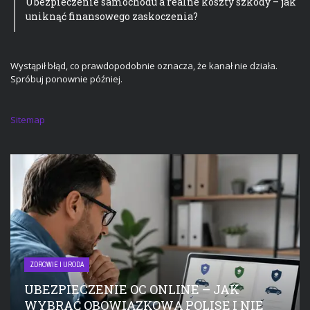
Ubezpieczenie samochodu a realne koszty szkody – jak
uniknąć finansowego zaskoczenia?
Wystąpił błąd, co prawdopodobnie oznacza, że kanał nie działa.
Spróbuj ponownie później.
Sitemap
ZDROWIE I URODA
UBEZPIECZENIE OC ONLINE – JAK
WYBRAĆ OBOWIĄZKOWĄ POLISĘ I NIE