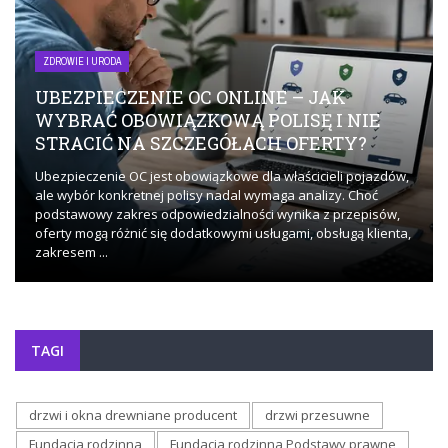
ZDROWIE I URODA
UBEZPIECZENIE OC ONLINE – JAK
WYBRAĆ OBOWIĄZKOWĄ POLISĘ I NIE
STRACIĆ NA SZCZEGÓŁACH OFERTY?
Ubezpieczenie OC jest obowiązkowe dla właścicieli pojazdów,
ale wybór konkretnej polisy nadal wymaga analizy. Choć
podstawowy zakres odpowiedzialności wynika z przepisów,
oferty mogą różnić się dodatkowymi usługami, obsługą klienta,
zakresem ...
TAGI
drzwi i okna drewniane producent
drzwi przesuwne
Fundacja rodzinna
Fundacja rodzinna Podstawy prawne