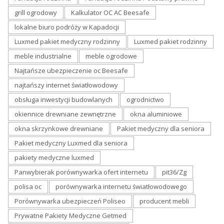
grill ogrodowy
Kalkulator OC AC Beesafe
lokalne biuro podróży w Kapadocji
Luxmed pakiet medyczny rodzinny
Luxmed pakiet rodzinny
meble industrialne
meble ogrodowe
Najtańsze ubezpieczenie oc Beesafe
najtańszy internet światłowodowy
obsługa inwestycji budowlanych
ogrodnictwo
okiennice drewniane zewnętrzne
okna aluminiowe
okna skrzynkowe drewniane
Pakiet medyczny dla seniora
Pakiet medyczny Luxmed dla seniora
pakiety medyczne luxmed
Panwybierak porównywarka ofert internetu
pit36/Zg
polisa oc
porównywarka internetu światłowodowego
Porównywarka ubezpieczeń Poliseo
producent mebli
Prywatne Pakiety Medyczne Getmed