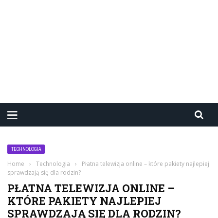
TECHNOLOGIA
Home
›
Technologia
›
Płatna telewizja online – które pakiety najlepiej
sprawdzają się dla rodzin?
PŁATNA TELEWIZJA ONLINE –
KTÓRE PAKIETY NAJLEPIEJ
SPRAWDZAJĄ SIĘ DLA RODZIN?