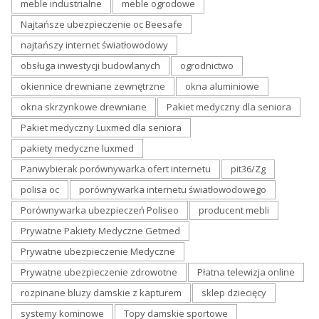
meble industrialne
meble ogrodowe
Najtańsze ubezpieczenie oc Beesafe
najtańszy internet światłowodowy
obsługa inwestycji budowlanych
ogrodnictwo
okiennice drewniane zewnętrzne
okna aluminiowe
okna skrzynkowe drewniane
Pakiet medyczny dla seniora
Pakiet medyczny Luxmed dla seniora
pakiety medyczne luxmed
Panwybierak porównywarka ofert internetu
pit36/Zg
polisa oc
porównywarka internetu światłowodowego
Porównywarka ubezpieczeń Poliseo
producent mebli
Prywatne Pakiety Medyczne Getmed
Prywatne ubezpieczenie Medyczne
Prywatne ubezpieczenie zdrowotne
Płatna telewizja online
rozpinane bluzy damskie z kapturem
sklep dziecięcy
systemy kominowe
Topy damskie sportowe