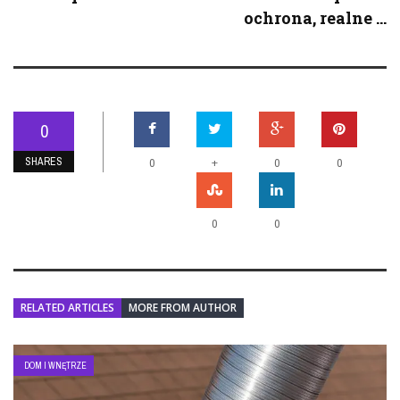
ochrona, realne ...
0
SHARES
+
0
0
0
0
0
RELATED ARTICLES
MORE FROM AUTHOR
DOM I WNĘTRZE