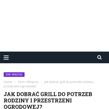
DOM I WNĘTRZE
Home
›
Dom i Wnętrze
›
Jak dobrać grill do potrzeb rodziny i
przestrzeni ogrodowej?
JAK DOBRAĆ GRILL DO POTRZEB
RODZINY I PRZESTRZENI
OGRODOWEJ?