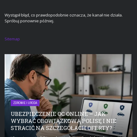
Wystąpił błąd, co prawdopodobnie oznacza, że kanał nie działa.
Spróbuj ponownie później.
Sitemap
ZDROWIE I URODA
UBEZPIECZENIE OC ONLINE – JAK
WYBRAĆ OBOWIĄZKOWĄ POLISĘ I NIE
STRACIĆ NA SZCZEGÓŁACH OFERTY?