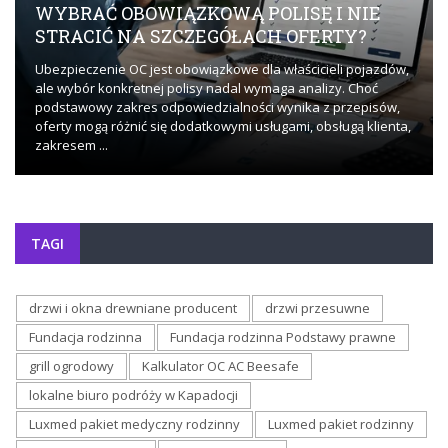
WYBRAĆ OBOWIĄZKOWĄ POLISĘ I NIE
STRACIĆ NA SZCZEGÓŁACH OFERTY?
Ubezpieczenie OC jest obowiązkowe dla właścicieli pojazdów,
ale wybór konkretnej polisy nadal wymaga analizy. Choć
podstawowy zakres odpowiedzialności wynika z przepisów,
oferty mogą różnić się dodatkowymi usługami, obsługą klienta,
zakresem ...
TAGI
drzwi i okna drewniane producent
drzwi przesuwne
Fundacja rodzinna
Fundacja rodzinna Podstawy prawne
grill ogrodowy
Kalkulator OC AC Beesafe
lokalne biuro podróży w Kapadocji
Luxmed pakiet medyczny rodzinny
Luxmed pakiet rodzinny