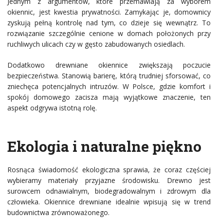
Jednym z argumentów, które przemawiają za wyborem
okiennic, jest kwestia prywatności. Zamykając je, domownicy
zyskują pełną kontrolę nad tym, co dzieje się wewnątrz. To
rozwiązanie szczególnie cenione w domach położonych przy
ruchliwych ulicach czy w gęsto zabudowanych osiedlach.
Dodatkowo drewniane okiennice zwiększają poczucie
bezpieczeństwa. Stanowią barierę, którą trudniej sforsować, co
zniechęca potencjalnych intruzów. W Polsce, gdzie komfort i
spokój domowego zacisza mają wyjątkowe znaczenie, ten
aspekt odgrywa istotną rolę.
Ekologia i naturalne piękno
Rosnąca świadomość ekologiczna sprawia, że coraz częściej
wybieramy materiały przyjazne środowisku. Drewno jest
surowcem odnawialnym, biodegradowalnym i zdrowym dla
człowieka. Okiennice drewniane idealnie wpisują się w trend
budownictwa zrównoważonego.