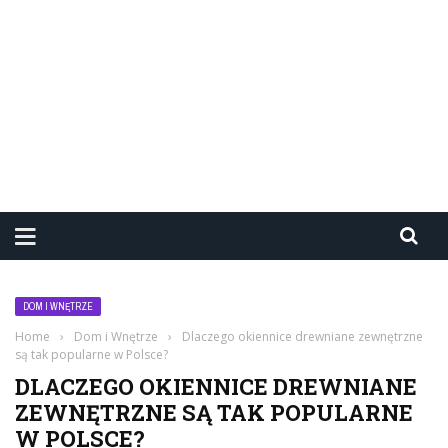
DOM I WNĘTRZE
Home
›
Dom i Wnętrze
›
Dlaczego okiennice drewniane zewnętrzne
są tak popularne w Polsce?
DLACZEGO OKIENNICE DREWNIANE
ZEWNĘTRZNE SĄ TAK POPULARNE
W POLSCE?