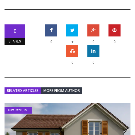
0
SHARES
+
0
0
0
0
0
RELATED ARTICLES
MORE FROM AUTHOR
DOM I WNĘTRZE