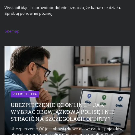
Wystąpił błąd, co prawdopodobnie oznacza, że kanał nie działa.
Spróbuj ponownie później.
Sitemap
ZDROWIE I URODA
UBEZPIECZENIE OC ONLINE – JAK
WYBRAĆ OBOWIĄZKOWĄ POLISĘ I NIE
STRACIĆ NA SZCZEGÓŁACH OFERTY?
Ubezpieczenie OC jest obowiązkowe dla właścicieli pojazdów,
ale wybór konkretnej polisy nadal wymaga analizy. Choć