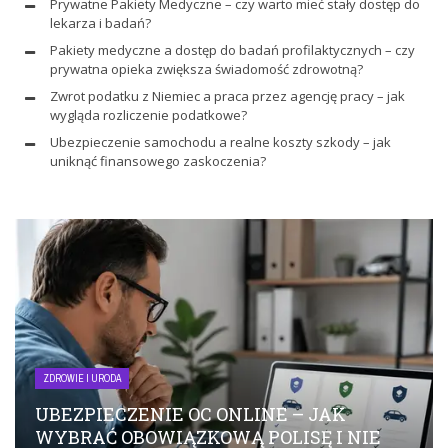
Prywatne Pakiety Medyczne – czy warto mieć stały dostęp do
lekarza i badań?
Pakiety medyczne a dostęp do badań profilaktycznych – czy
prywatna opieka zwiększa świadomość zdrowotną?
Zwrot podatku z Niemiec a praca przez agencję pracy – jak
wygląda rozliczenie podatkowe?
Ubezpieczenie samochodu a realne koszty szkody – jak
uniknąć finansowego zaskoczenia?
ZDROWIE I URODA
UBEZPIECZENIE OC ONLINE – JAK
WYBRAĆ OBOWIĄZKOWĄ POLISĘ I NIE