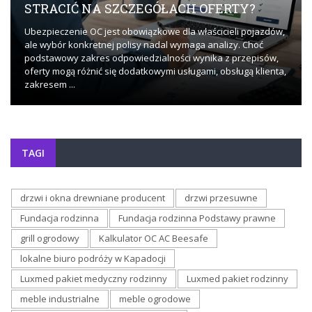
STRACIĆ NA SZCZEGÓŁACH OFERTY?
Ubezpieczenie OC jest obowiązkowe dla właścicieli pojazdów,
ale wybór konkretnej polisy nadal wymaga analizy. Choć
podstawowy zakres odpowiedzialności wynika z przepisów,
oferty mogą różnić się dodatkowymi usługami, obsługą klienta,
zakresem ...
TAGI
drzwi i okna drewniane producent
drzwi przesuwne
Fundacja rodzinna
Fundacja rodzinna Podstawy prawne
grill ogrodowy
Kalkulator OC AC Beesafe
lokalne biuro podróży w Kapadocji
Luxmed pakiet medyczny rodzinny
Luxmed pakiet rodzinny
meble industrialne
meble ogrodowe