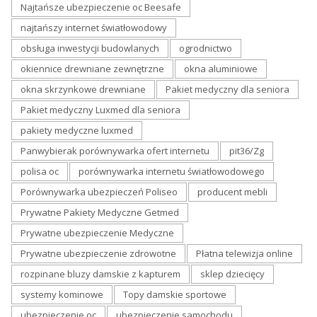
Najtańsze ubezpieczenie oc Beesafe
najtańszy internet światłowodowy
obsługa inwestycji budowlanych
ogrodnictwo
okiennice drewniane zewnętrzne
okna aluminiowe
okna skrzynkowe drewniane
Pakiet medyczny dla seniora
Pakiet medyczny Luxmed dla seniora
pakiety medyczne luxmed
Panwybierak porównywarka ofert internetu
pit36/Zg
polisa oc
porównywarka internetu światłowodowego
Porównywarka ubezpieczeń Poliseo
producent mebli
Prywatne Pakiety Medyczne Getmed
Prywatne ubezpieczenie Medyczne
Prywatne ubezpieczenie zdrowotne
Płatna telewizja online
rozpinane bluzy damskie z kapturem
sklep dziecięcy
systemy kominowe
Topy damskie sportowe
ubezpieczenie oc
ubezpieczenie samochodu