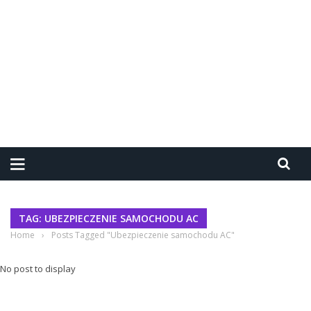
TAG: UBEZPIECZENIE SAMOCHODU AC
Home
›
Posts Tagged "Ubezpieczenie samochodu AC"
No post to display