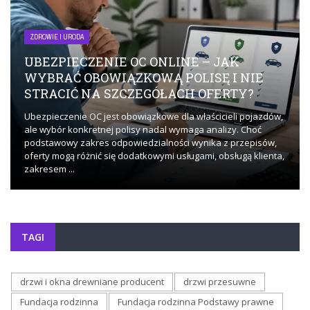
ZDROWIE I URODA
UBEZPIECZENIE OC ONLINE – JAK
WYBRAĆ OBOWIĄZKOWĄ POLISĘ I NIE
STRACIĆ NA SZCZEGÓŁACH OFERTY?
Ubezpieczenie OC jest obowiązkowe dla właścicieli pojazdów,
ale wybór konkretnej polisy nadal wymaga analizy. Choć
podstawowy zakres odpowiedzialności wynika z przepisów,
oferty mogą różnić się dodatkowymi usługami, obsługą klienta,
zakresem ...
TAGI
drzwi i okna drewniane producent
drzwi przesuwne
Fundacja rodzinna
Fundacja rodzinna Podstawy prawne