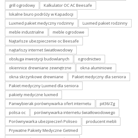
grill ogrodowy
Kalkulator OC AC Beesafe
lokalne biuro podróży w Kapadocji
Luxmed pakiet medyczny rodzinny
Luxmed pakiet rodzinny
meble industrialne
meble ogrodowe
Najtańsze ubezpieczenie oc Beesafe
najtańszy internet światłowodowy
obsługa inwestycji budowlanych
ogrodnictwo
okiennice drewniane zewnętrzne
okna aluminiowe
okna skrzynkowe drewniane
Pakiet medyczny dla seniora
Pakiet medyczny Luxmed dla seniora
pakiety medyczne luxmed
Panwybierak porównywarka ofert internetu
pit36/Zg
polisa oc
porównywarka internetu światłowodowego
Porównywarka ubezpieczeń Poliseo
producent mebli
Prywatne Pakiety Medyczne Getmed